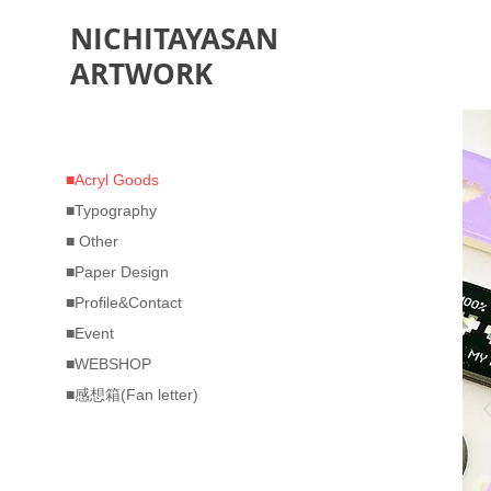
NICHITAYASAN
ARTWORK
■Acryl Goods
■Typography
■ Other
■Paper Design
■Profile&Contact
■Event
■WEBSHOP
■感想箱(Fan letter)