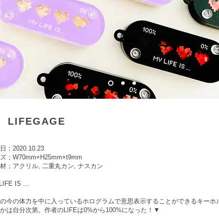
LIFEGAGE
；2020.10.23
ズ；W70mm×H25mm×t9mm
 材；アクリル, 二重丸カン, ナスカン
IFE IS ...
分の今の体力を中に入っているホログラムで意思表示することができるキーホ
かは自分次第。作者のLIFEは0%から100%になった！▼​