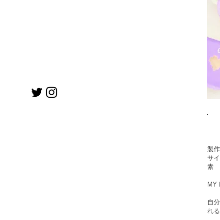
製作日
サイ
​素
MY L
​自
れる